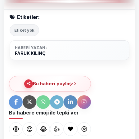
Etiketler:
Etiket yok
HABERI YAZAN:
FARUK KILINÇ
Bu haberi paylaş:
Bu habere emoji ile tepki ver
😡
😍
😂
👍
❤️
😢