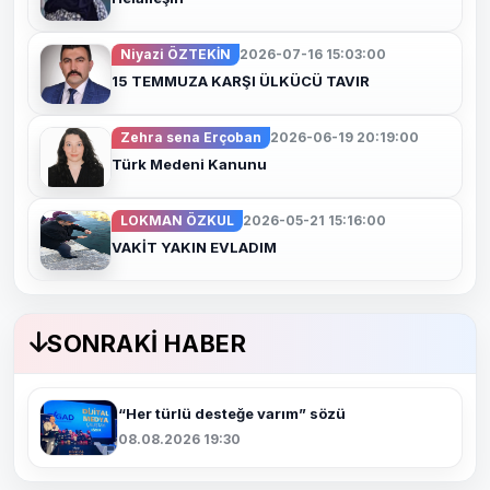
Niyazi ÖZTEKİN
2026-07-16 15:03:00
15 TEMMUZA KARŞI ÜLKÜCÜ TAVIR
Zehra sena Erçoban
2026-06-19 20:19:00
Türk Medeni Kanunu
LOKMAN ÖZKUL
2026-05-21 15:16:00
VAKİT YAKIN EVLADIM
SONRAKI HABER
“Her türlü desteğe varım” sözü
08.08.2026 19:30