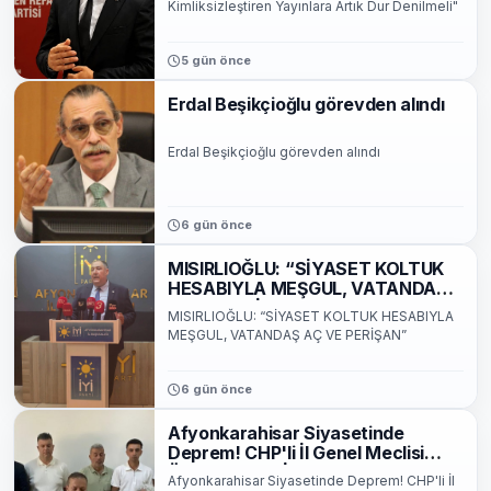
Kimliksizleştiren Yayınlara Artık Dur Denilmeli"
5 gün önce
Erdal Beşikçioğlu görevden alındı
Erdal Beşikçioğlu görevden alındı
6 gün önce
MISIRLIOĞLU: “SİYASET KOLTUK
HESABIYLA MEŞGUL, VATANDAŞ
AÇ VE PERİŞAN”
MISIRLIOĞLU: “SİYASET KOLTUK HESABIYLA
MEŞGUL, VATANDAŞ AÇ VE PERİŞAN”
6 gün önce
Afyonkarahisar Siyasetinde
Deprem! CHP'li İl Genel Meclisi
Üyeleri Toplu İstifayı Duyurdu
Afyonkarahisar Siyasetinde Deprem! CHP'li İl