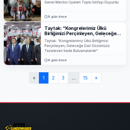
Genel Meclisi Üyeleri Toplu İstifayı Duyurdu
6 gün önce
Taytak: “Kongrelerimiz Ülkü
Birliğimizi Perçinleyen, Geleceğe
Dair Sözümüzü Tazeleyen İrade
Taytak: “Kongrelerimiz Ülkü Birliğimizi
Buluşmalarıdır”
Perçinleyen, Geleceğe Dair Sözümüzü
Tazeleyen İrade Buluşmalarıdır”
6 gün önce
«
1
2
3
…
15
»