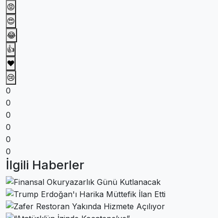
😡
😍
😂
👍
❤️
😢
0
0
0
0
0
0
İlgili Haberler