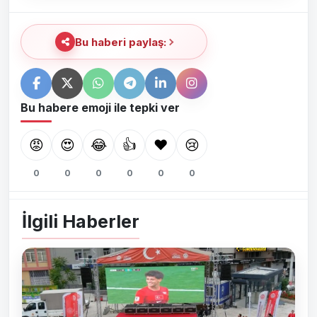
Bu haberi paylaş:
Bu habere emoji ile tepki ver
😡
😍
😂
👍
❤️
😢
0
0
0
0
0
0
İlgili Haberler