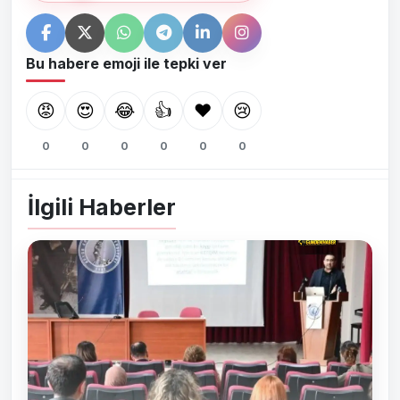
Bu habere emoji ile tepki ver
😡
😍
😂
👍
❤️
😢
0
0
0
0
0
0
İlgili Haberler