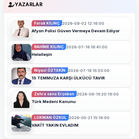
YAZARLAR
Faruk KILINÇ
2026-08-02 12:16:00
Afyon Polisi Güven Vermeye Devam Ediyor
RAHİME KILINÇ
2026-07-16 16:41:00
Helalleşin
Niyazi ÖZTEKİN
2026-07-16 15:03:00
15 TEMMUZA KARŞI ÜLKÜCÜ TAVIR
Zehra sena Erçoban
2026-06-19 20:19:00
Türk Medeni Kanunu
LOKMAN ÖZKUL
2026-05-21 15:16:00
VAKİT YAKIN EVLADIM