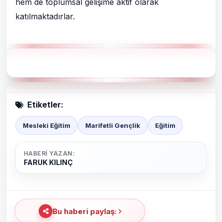
hem de toplumsal gelişime aktif olarak
katılmaktadırlar.
Bu haberin konusu ile alakalı son 7 günde neler oldu
?
Etiketler:
Mesleki Eğitim
Marifetli Gençlik
Eğitim
HABERI YAZAN:
FARUK KILINÇ
Bu haberi paylaş: