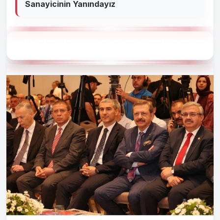
Sanayicinin Yanındayız
Bu haberin konusu ile alakalı son 7 günde neler oldu
?