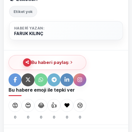
Etiket yok
HABERI YAZAN:
FARUK KILINÇ
Bu haberi paylaş:
Bu habere emoji ile tepki ver
😡
😍
😂
👍
❤️
😢
0
0
0
0
0
0